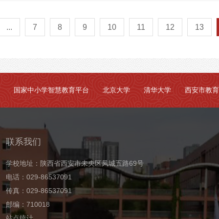
...
7
8
9
10
11
12
13
国家中小学智慧教育平台
北京大学
清华大学
西安市教育
联系我们
学校地址：陕西省西安市未央区凤城五路69号
电话：029-86537091
传真：029-86537091
邮编：710018
站点统计