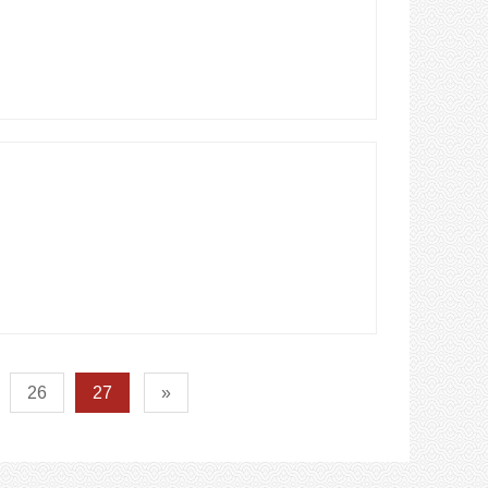
26
27
»