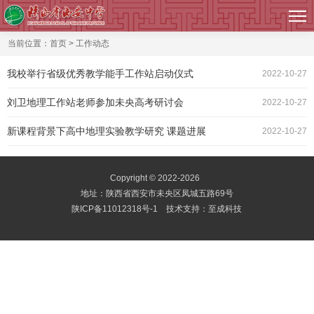
首页
工作动态
当前位置：
首页
>
工作动态
工作站概况
我校举行省级优秀教学能手工作站启动仪式
2022-10-27
刘卫地理工作站老师参加未央高考研讨会
2022-10-27
资源共享
新课程背景下高中地理实验教学研究 课题进展
2022-10-27
工作室成员
优秀论文
Copyright © 2022-2026
地址：陕西省西安市未央区凤城五路69号
教学研究
陕ICP备11012318号-1
技术支持：
至成科技
读书空间
教学反思
教育博客